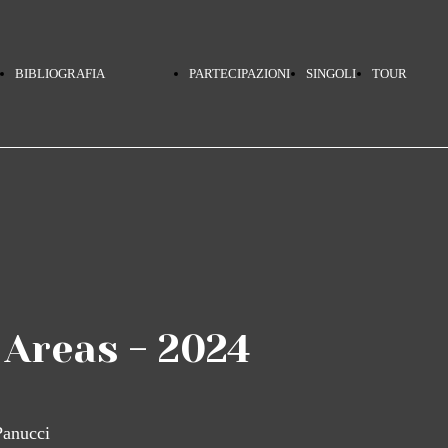
BIBLIOGRAFIA
PARTECIPAZIONI
SINGOLI
TOUR
SELEZIONATA
& 45
INDE
PINO DANIELE
GIRI
TERR
 Areas - 2024
PINO DANIELE -
PINO
Panucci