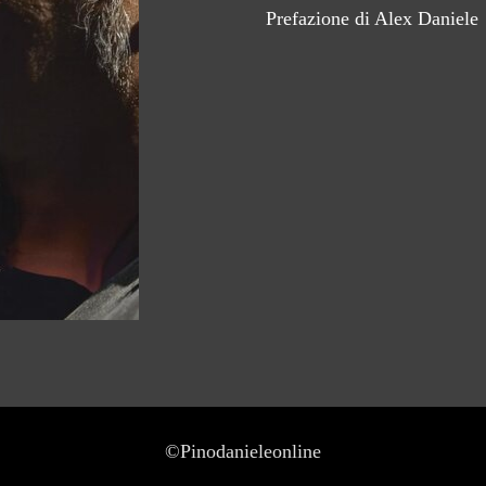
VAI MÒ
Prefazione di Alex Daniele
BELLA
'MBRIANA
MUSICANTE
SCIÒ
©Pinodanieleonline