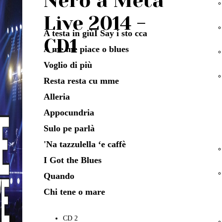
Nero a Metà
Live 2014 -
A testa in giù
I Say i sto cca
CD1
A me me piace o blues
Voglio di più
Resta resta cu mme
Alleria
Appocundria
Sulo pe parlà
'Na tazzulella ‘e caffè
I Got the Blues
Quando
Chi tene o mare
CD 2