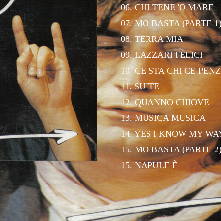
06. CHI TENE 'O MARE
VAI MÒ
07. MO BASTA (PARTE 1
08. TERRA MIA
09. LAZZARI FELICI
BELLA
10. CE STA CHI CE PEN
11. SUITE
12. QUANNO CHIOVE
'MBRIANA
13. MUSICA MUSICA
14. YES I KNOW MY WA
15. MO BASTA (PARTE 2
MUSICANTE
15. NAPULE È
SCIÒ