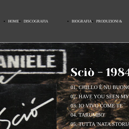
HOME
DISCOGRAFIA
BIOGRAFIA
PRODUZIONI &
PAGE
TERRA MIA
COLLABORAZIONI
Sciò - 198
PINO DANIELE
01. CHILLO È NU BUO
02. HAVE YOU SEEN M
NERO A METÀ
03. IO VIVO COME TE
04. TARUMBO'
05. TUTTA 'NATA STORI