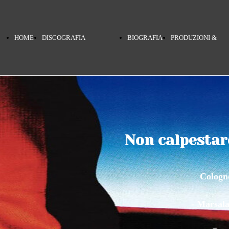
HOME
DISCOGRAFIA
BIOGRAFIA
PRODUZIONI &
PAGE
TERRA MIA
COLLABORAZIONI
Non calpestare
PINO DANIELE
Cologno
NERO A METÀ
- Marsala