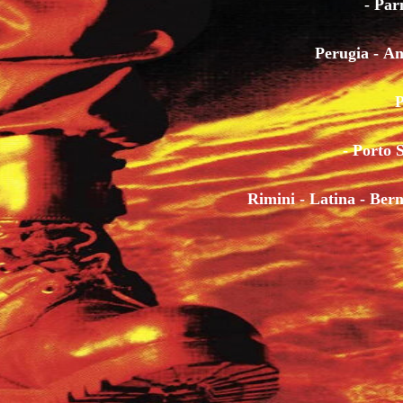
- Par
VAI MÒ
Perugia - A
BELLA
P
- Porto 
'MBRIANA
Rimini - Latina - Bern
MUSICANTE
SCIÒ