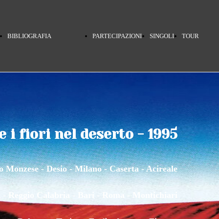
BIBLIOGRAFIA
PARTECIPAZIONI
SINGOLI
TOUR
SELEZIONATA
& 45
INDE
 i fiori nel deserto - 1995
PINO DANIELE
GIRI
TERR
 Monzese - Desio - Milano - Caserta - Acireale
PINO DANIELE -
PINO
 - Reggio Calabria - Bari - Roma - Montichiari