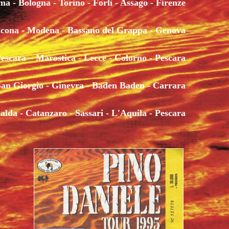
ma - Bologna - Torino - Forlì - Assago - Firenze
1987
NERO
ncona - Modena - Bassano del Grappa - Genova
escara – Marostica - Lecce - Colorno - Pescara
FOTOGRAFIE IN
VAI 
San Giorgio - Ginevra - Baden Baden -
Carrara
MUSICA
BELL
alda - Catanzaro - Sassari - L'Aquila - Pescara
PINO DANIELE -
'MBR
1993
MUSI