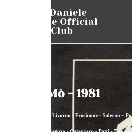
Pino Daniele
Online Official
Fans Club
Vai Mò - 1981
Macerata – Livorno - Frosinone - Salerno – Po
Matera - Cosenza - Catanzaro - Patti - Enna 