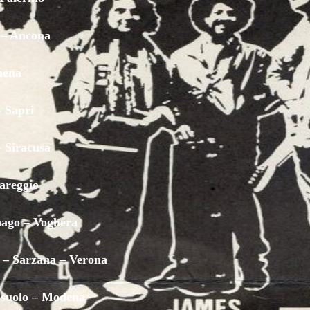
VAI MÒ
a – Ancona
hena
BELLA
– Sapri
'MBRIANA
- Siracusa
iareggio
MUSICANTE
gnago – Voghera
 – Sarzana – Verona
SCIÒ
assuolo – Modena