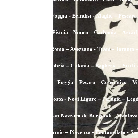
Avellino – Foggia - Brindisi - Maglie – Pescar
Mantova - Pistoia - Nuoro – Carbonia – Arzac
Perugia – Roma – Avezzano - Trani - Taranto 
Reggio Calabria – Catania – Bagheria – Scicli 
Lagonegro – Foggia – Pesaro – Cesenatico – V
Varazze - Aosta - Novi Ligure – Perugia – Le
Crotone - San Nazzaro de Burgondi - Mantova
Udine – Bormio – Piacenza - Fontanellato - S