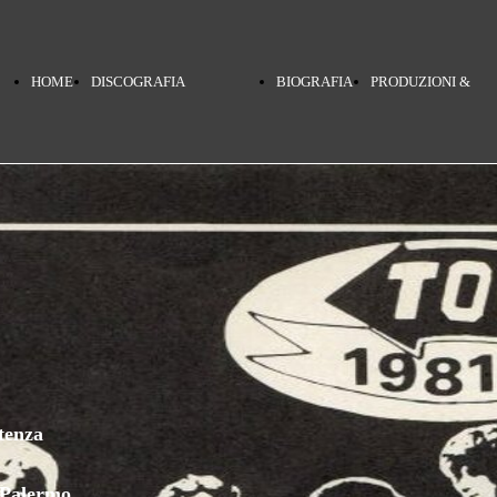
HOME
DISCOGRAFIA
BIOGRAFIA
PRODUZIONI &
PAGE
TERRA MIA
COLLABORAZIONI
PINO DANIELE
NERO A METÀ
tenza
– Palermo