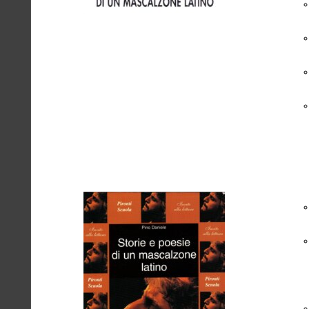
Storie e
poesie di un
mascalzone
Edizione di Tullio Pironti - 1994
latino - 1994