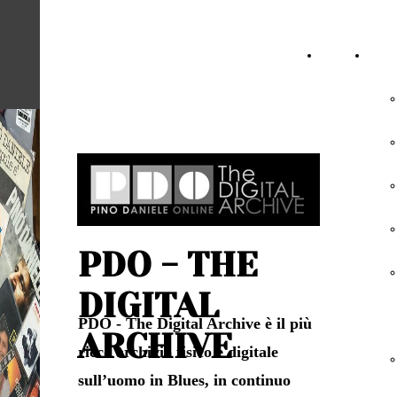
Pino Daniele
Online
HOME
DISC
Official Fans
PAGE
Club
PDO - THE
DIGITAL
PDO - The Digital Archive
è il più
ARCHIVE
ricco archivio fisico e digitale
sull’uomo in Blues, in continuo